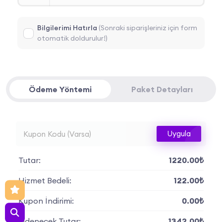
Bilgilerimi Hatırla
(Sonraki siparişleriniz için form
otomatik doldurulur!)
Ödeme Yöntemi
Paket Detayları
Uygula
Tutar:
1220.00₺
Hizmet Bedeli:
122.00₺
Kupon İndirimi:
0.00₺
Ödenecek Tutar:
1342.00₺